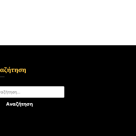
αζήτηση
αζήτηση
: