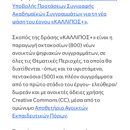
Υποβολής Προτάσεων Συγγραφής
Ακαδημαϊκών Συγγραμμάτων για τη νέα
φάση του έργου «ΚΑΛΛΙΠΟΣ+»
.
Σκοπός της δράσης «ΚΑΛΛΙΠΟΣ+» είναι η
παραγωγή οκτακοσίων (800) νέων
ανοικτών ψηφιακών συγγραμμάτων, σε
όλες τις Θεματικές Περιοχές, τα οποία θα
διατίθενται -όπως και τα υφιστάμενα,
πεντακόσια (500) και πλέον συγγράμματα
από το πρώτο στάδιο του έργου- ελεύθερα/
δωρεάν και με ανοικτές άδειες χρήσης
Creative Commons (CC), μέσα από το
ομώνυμο
Αποθετήριο Ανοικτών
Εκπαιδευτικών Πόρων
.