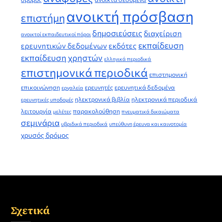
ανοικτή πρόσβαση
επιστήμη
δημοσιεύσεις
διαχείριση
ανοικτοί εκπαιδευτικοί πόροι
εκπαίδευση
ερευνητικών δεδομένων
εκδότες
εκπαίδευση χρηστών
ελληνικά περιοδικά
επιστημονικά περιοδικά
επιστημονική
επικοινώνηση
ερευνητές
ερευνητικά δεδομένα
εργαλεία
ηλεκτρονικά βιβλία
ηλεκτρονικά περιοδικά
ερευνητικές υποδομές
λειτουργία
παρακολούθηση
μελέτες
πνευματικά δικαιώματα
σεμινάρια
υβριδικά περιοδικά
υπεύθυνη έρευνα και καινοτομία
χρυσός δρόμος
Σχετικά