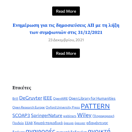
Read More
Ενημέρωση για τις δημοσιεύσεις ΑΠ με τη λήξη
των συμφωνιών στις 31/12/2021
23 Δεκεμβρίου, 2021
Read More
Ετικέτες
DeGruyter
IEEE
Open Library for Humanities
Brill
OpenAIRE
PATTERN
Open Research Europe
Oxford University Press
Wiley
SCOAP3
SpringerNature
webinars
Πληροφοριακή
Χρυσά περιοδικά
αδαμάντινος
Παιδεία
ΣΕΑΒ
έρευνα
έρευνες
αναφορές
ανοικτή
δρόμος
ανοικτά δεδομένα