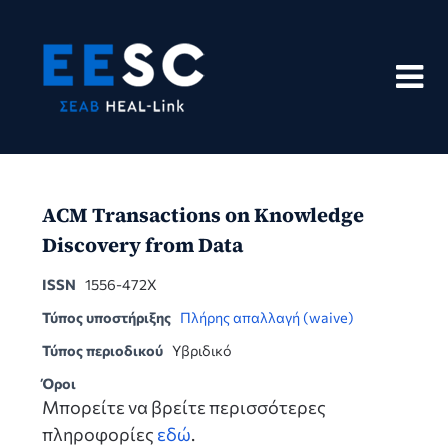
Skip
to
content
ACM Transactions on Knowledge
Discovery from Data
ISSN
1556-472X
Τύπος υποστήριξης
Πλήρης απαλλαγή (waive)
Τύπος περιοδικού
Υβριδικό
Όροι
Μπορείτε να βρείτε περισσότερες
πληροφορίες
εδώ
.