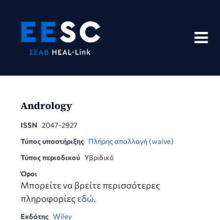
Skip
to
content
Andrology
ISSN
2047-2927
Τύπος υποστήριξης
Πλήρης απαλλαγή (waive)
Τύπος περιοδικού
Υβριδικό
Όροι
Μπορείτε να βρείτε περισσότερες
πληροφορίες
εδώ
.
Εκδότης
Wiley