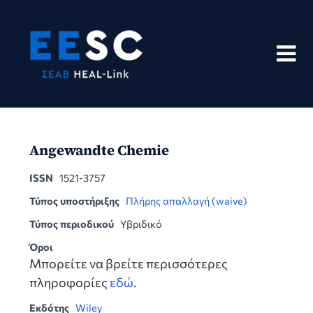
Skip
to
content
Angewandte Chemie
ISSN
1521-3757
Τύπος υποστήριξης
Πλήρης απαλλαγή (waive)
Τύπος περιοδικού
Υβριδικό
Όροι
Μπορείτε να βρείτε περισσότερες
πληροφορίες
εδώ
.
Εκδότης
Wiley