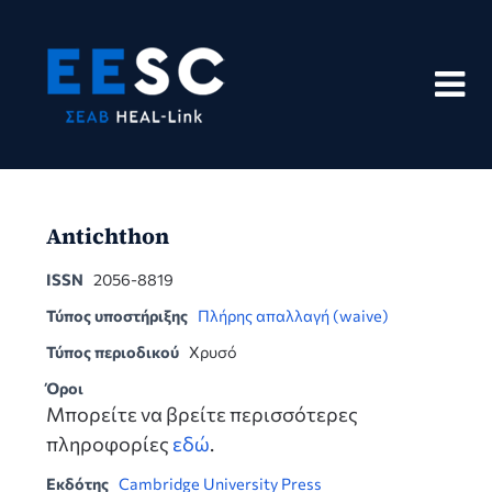
Skip
to
content
Antichthon
ISSN
2056-8819
Τύπος υποστήριξης
Πλήρης απαλλαγή (waive)
Τύπος περιοδικού
Χρυσό
Όροι
Μπορείτε να βρείτε περισσότερες
πληροφορίες
εδώ
.
Εκδότης
Cambridge University Press