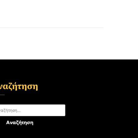
ναζήτηση
αζήτηση
: