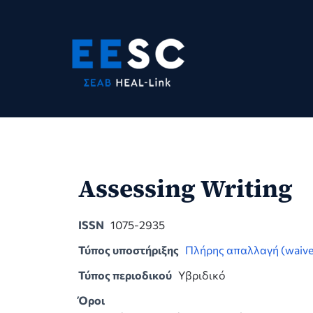
Skip
to
content
Assessing Writing
ISSN
1075-2935
Τύπος υποστήριξης
Πλήρης απαλλαγή (waive
Τύπος περιοδικού
Υβριδικό
Όροι