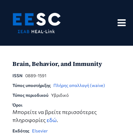
Skip
to
content
Brain, Behavior, and Immunity
ISSN
0889-1591
Τύπος υποστήριξης
Πλήρης απαλλαγή (waive)
Τύπος περιοδικού
Υβριδικό
Όροι
Μπορείτε να βρείτε περισσότερες
πληροφορίες
εδώ
.
Εκδότης
Elsevier