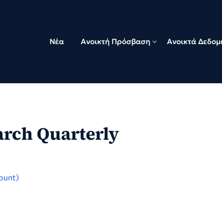
Νέα
Ανοικτή Πρόσβαση
Ανοικτά Δεδομ
rch Quarterly
ount)