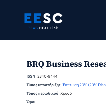
Skip
to
content
BRQ Business Resea
ISSN
2340-9444
Τύπος υποστήριξης
Έκπτωση 20% (20% Disc
Τύπος περιοδικού
Χρυσό
Όροι