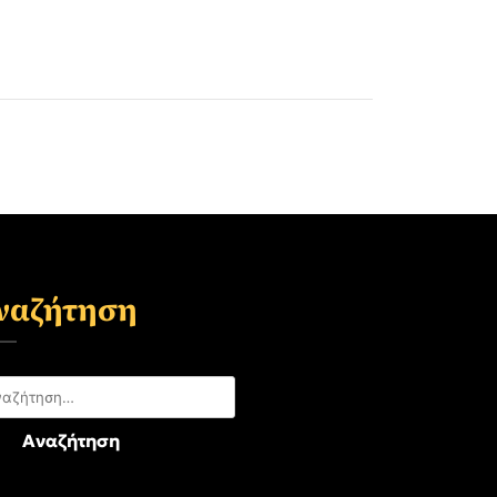
ναζήτηση
αζήτηση
: