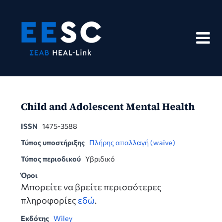
Skip
to
content
Child and Adolescent Mental Health
ISSN
1475-3588
Τύπος υποστήριξης
Πλήρης απαλλαγή (waive)
Τύπος περιοδικού
Υβριδικό
Όροι
Μπορείτε να βρείτε περισσότερες
πληροφορίες
εδώ
.
Εκδότης
Wiley