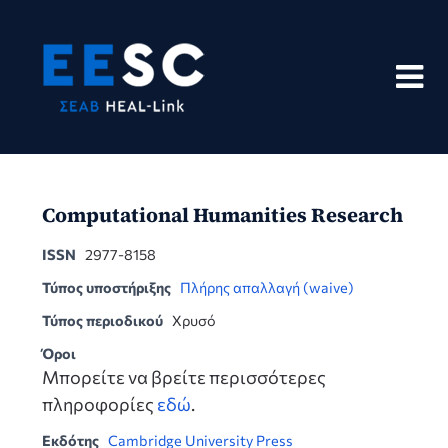
Skip
to
content
Computational Humanities Research
ISSN
2977-8158
Τύπος υποστήριξης
Πλήρης απαλλαγή (waive)
Τύπος περιοδικού
Χρυσό
Όροι
Μπορείτε να βρείτε περισσότερες
πληροφορίες
εδώ
.
Εκδότης
Cambridge University Press