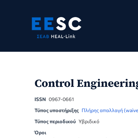
Skip
to
content
Control Engineerin
ISSN
0967-0661
Τύπος υποστήριξης
Πλήρης απαλλαγή (waive
Τύπος περιοδικού
Υβριδικό
Όροι