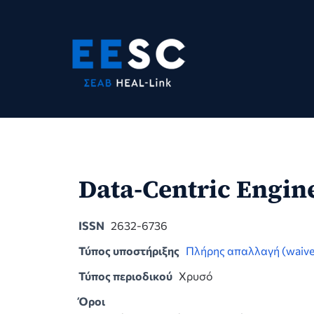
Skip
to
content
Data-Centric Engin
ISSN
2632-6736
Τύπος υποστήριξης
Πλήρης απαλλαγή (waive
Τύπος περιοδικού
Χρυσό
Όροι