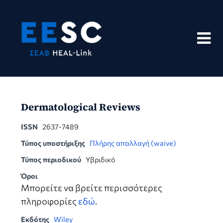
Skip
to
content
Dermatological Reviews
ISSN
2637-7489
Τύπος υποστήριξης
Πλήρης απαλλαγή (waive)
Τύπος περιοδικού
Υβριδικό
Όροι
Μπορείτε να βρείτε περισσότερες
πληροφορίες
εδώ
.
Εκδότης
Wiley