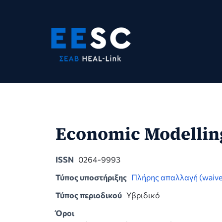
Skip
to
content
Economic Modellin
ISSN
0264-9993
Τύπος υποστήριξης
Πλήρης απαλλαγή (waive
Τύπος περιοδικού
Υβριδικό
Όροι