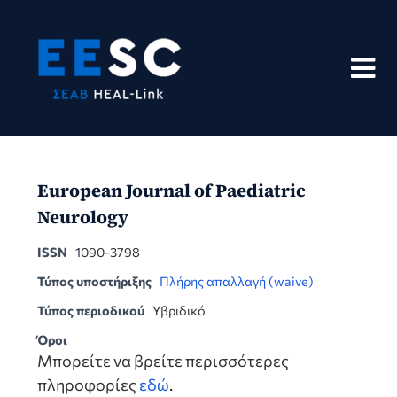
Skip
to
content
European Journal of Paediatric
Neurology
ISSN
1090-3798
Τύπος υποστήριξης
Πλήρης απαλλαγή (waive)
Τύπος περιοδικού
Υβριδικό
Όροι
Μπορείτε να βρείτε περισσότερες
πληροφορίες
εδώ
.