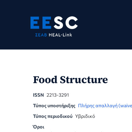
Skip
to
content
Food Structure
ISSN
2213-3291
Τύπος υποστήριξης
Πλήρης απαλλαγή (waive
Τύπος περιοδικού
Υβριδικό
Όροι