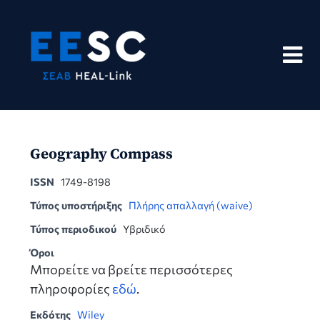
Skip
to
content
Geography Compass
ISSN
1749-8198
Τύπος υποστήριξης
Πλήρης απαλλαγή (waive)
Τύπος περιοδικού
Υβριδικό
Όροι
Μπορείτε να βρείτε περισσότερες
πληροφορίες
εδώ
.
Εκδότης
Wiley