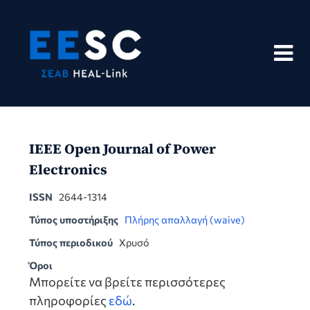
Skip
to
content
IEEE Open Journal of Power
Electronics
ISSN
2644-1314
Τύπος υποστήριξης
Πλήρης απαλλαγή (waive)
Τύπος περιοδικού
Χρυσό
Όροι
Μπορείτε να βρείτε περισσότερες
πληροφορίες
εδώ
.