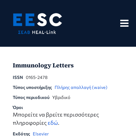
Skip
to
content
Immunology Letters
ISSN
0165-2478
Τύπος υποστήριξης
Πλήρης απαλλαγή (waive)
Τύπος περιοδικού
Υβριδικό
Όροι
Μπορείτε να βρείτε περισσότερες
πληροφορίες
εδώ
.
Εκδότης
Elsevier