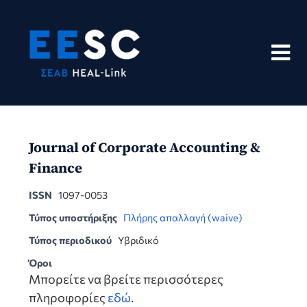
Skip
to
content
Journal of Corporate Accounting &
Finance
ISSN
1097-0053
Τύπος υποστήριξης
Πλήρης απαλλαγή (waive)
Τύπος περιοδικού
Υβριδικό
Όροι
Μπορείτε να βρείτε περισσότερες
πληροφορίες
εδώ
.