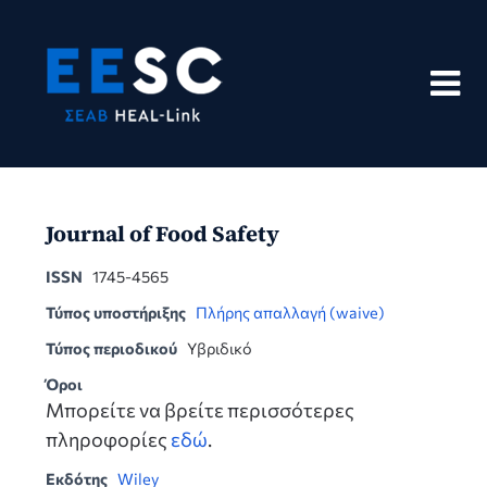
Skip
to
content
Journal of Food Safety
ISSN
1745-4565
Τύπος υποστήριξης
Πλήρης απαλλαγή (waive)
Τύπος περιοδικού
Υβριδικό
Όροι
Μπορείτε να βρείτε περισσότερες
πληροφορίες
εδώ
.
Εκδότης
Wiley