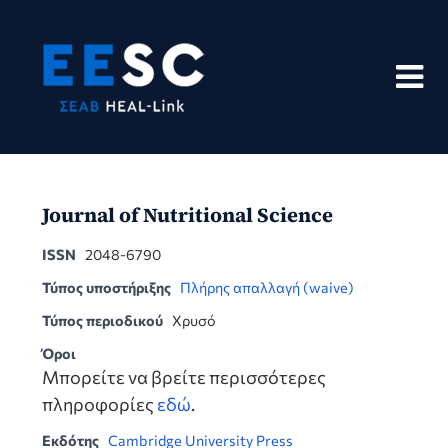
Skip
to
content
Journal of Nutritional Science
ISSN
2048-6790
Τύπος υποστήριξης
Πλήρης απαλλαγή (waive)
Τύπος περιοδικού
Χρυσό
Όροι
Μπορείτε να βρείτε περισσότερες
πληροφορίες
εδώ
.
Εκδότης
Cambridge University Press