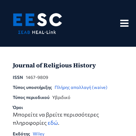
Skip
to
content
Journal of Religious History
ISSN
1467-9809
Τύπος υποστήριξης
Πλήρης απαλλαγή (waive)
Τύπος περιοδικού
Υβριδικό
Όροι
Μπορείτε να βρείτε περισσότερες
πληροφορίες
εδώ
.
Εκδότης
Wiley