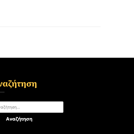
ναζήτηση
αζήτηση
: