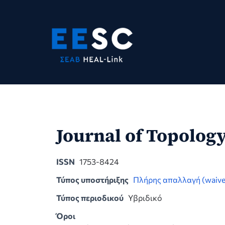
Skip
to
content
Journal of Topolog
ISSN
1753-8424
Τύπος υποστήριξης
Πλήρης απαλλαγή (waive
Τύπος περιοδικού
Υβριδικό
Όροι