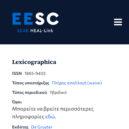
Skip
to
content
Lexicographica
ISSN
1865-9403
Τύπος υποστήριξης
Πλήρης απαλλαγή (waive)
Τύπος περιοδικού
Υβριδικό
Όροι
Μπορείτε να βρείτε περισσότερες
πληροφορίες
εδώ
.
Εκδότης
De Gruyter