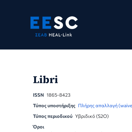
Skip
to
content
Libri
ISSN
1865-8423
Τύπος υποστήριξης
Πλήρης απαλλαγή (waive
Τύπος περιοδικού
Υβριδικό (S2O)
Όροι