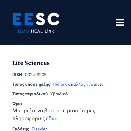
Skip
to
content
Life Sciences
ISSN
0024-3205
Τύπος υποστήριξης
Πλήρης απαλλαγή (waive)
Τύπος περιοδικού
Υβριδικό
Όροι
Μπορείτε να βρείτε περισσότερες
πληροφορίες
εδώ
.
Εκδότης
Elsevier