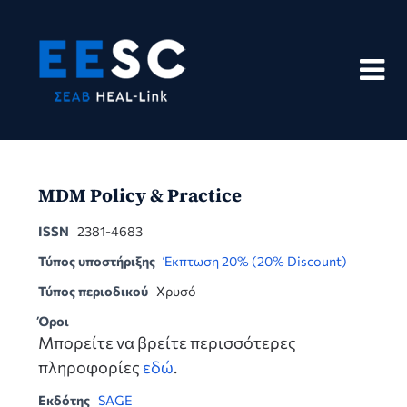
Skip
to
content
MDM Policy & Practice
ISSN
2381-4683
Τύπος υποστήριξης
Έκπτωση 20% (20% Discount)
Τύπος περιοδικού
Χρυσό
Όροι
Μπορείτε να βρείτε περισσότερες
πληροφορίες
εδώ
.
Εκδότης
SAGE