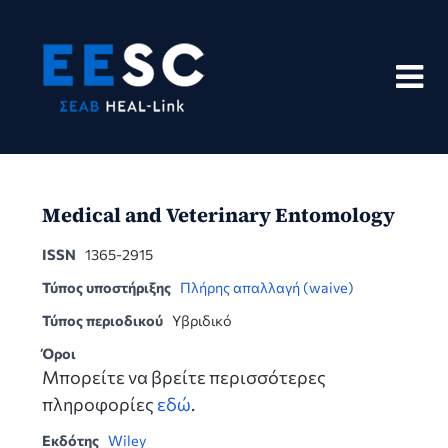
Skip
to
content
Medical and Veterinary Entomology
ISSN
1365-2915
Τύπος υποστήριξης
Πλήρης απαλλαγή (waive)
Τύπος περιοδικού
Υβριδικό
Όροι
Μπορείτε να βρείτε περισσότερες
πληροφορίες
εδώ
.
Εκδότης
Wiley