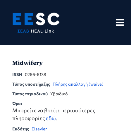
Skip
to
content
Midwifery
ISSN
0266-6138
Τύπος υποστήριξης
Πλήρης απαλλαγή (waive)
Τύπος περιοδικού
Υβριδικό
Όροι
Μπορείτε να βρείτε περισσότερες
πληροφορίες
εδώ
.
Εκδότης
Elsevier