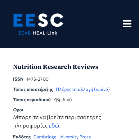
Skip
to
content
Nutrition Research Reviews
ISSN
1475-2700
Τύπος υποστήριξης
Πλήρης απαλλαγή (waive)
Τύπος περιοδικού
Υβριδικό
Όροι
Μπορείτε να βρείτε περισσότερες
πληροφορίες
εδώ
.
Εκδότης
Cambridge University Press