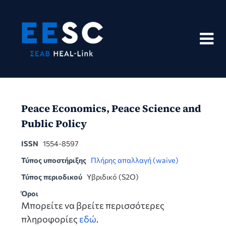
Skip
to
content
Peace Economics, Peace Science and
Public Policy
ISSN
1554-8597
Τύπος υποστήριξης
Πλήρης απαλλαγή (waive)
Τύπος περιοδικού
Υβριδικό (S2O)
Όροι
Μπορείτε να βρείτε περισσότερες
πληροφορίες
εδώ
.