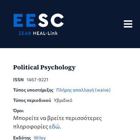
Skip
to
content
Political Psychology
ISSN
1467-9221
Τύπος υποστήριξης
Πλήρης απαλλαγή (waive)
Τύπος περιοδικού
Υβριδικό
Όροι
Μπορείτε να βρείτε περισσότερες
πληροφορίες
εδώ
.
Εκδότης
Wiley