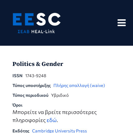
Skip
to
content
Politics & Gender
ISSN
1743-9248
Τύπος υποστήριξης
Πλήρης απαλλαγή (waive)
Τύπος περιοδικού
Υβριδικό
Όροι
Μπορείτε να βρείτε περισσότερες
πληροφορίες
εδώ
.
Εκδότης
Cambridge University Press