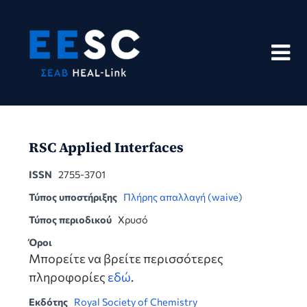
Skip
to
content
RSC Applied Interfaces
ISSN
2755-3701
Τύπος υποστήριξης
Πλήρης απαλλαγή (waive)
Τύπος περιοδικού
Χρυσό
Όροι
Μπορείτε να βρείτε περισσότερες
πληροφορίες
εδώ
.
Εκδότης
Royal Society of Chemistry