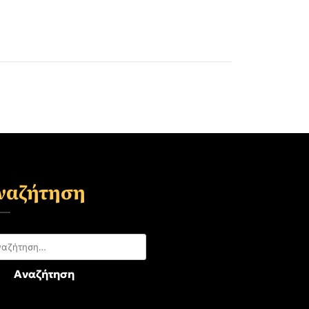
ναζήτηση
αζήτηση
: