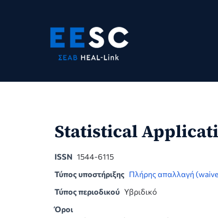
Skip
to
content
Statistical Applica
ISSN
1544-6115
Τύπος υποστήριξης
Πλήρης απαλλαγή (waive
Τύπος περιοδικού
Υβριδικό
Όροι