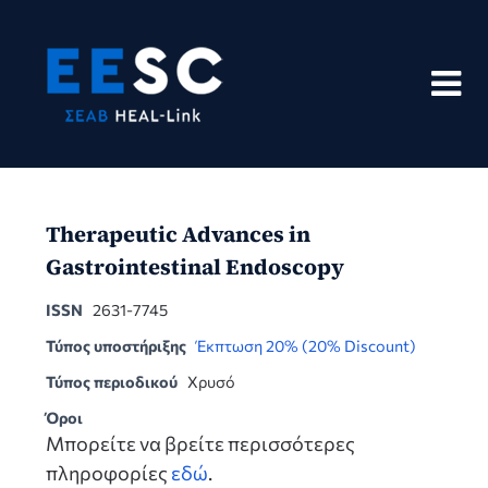
Skip
to
content
Therapeutic Advances in
Gastrointestinal Endoscopy
ISSN
2631-7745
Τύπος υποστήριξης
Έκπτωση 20% (20% Discount)
Τύπος περιοδικού
Χρυσό
Όροι
Μπορείτε να βρείτε περισσότερες
πληροφορίες
εδώ
.