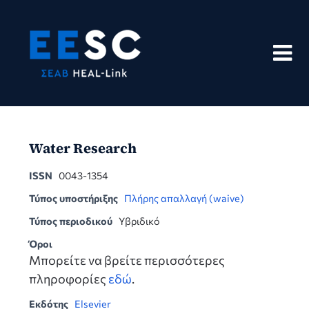
Skip
to
content
Water Research
ISSN
0043-1354
Τύπος υποστήριξης
Πλήρης απαλλαγή (waive)
Τύπος περιοδικού
Υβριδικό
Όροι
Μπορείτε να βρείτε περισσότερες
πληροφορίες
εδώ
.
Εκδότης
Elsevier