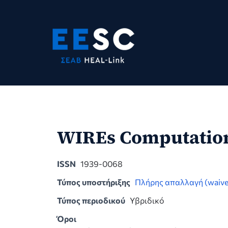
Skip
to
content
WIREs Computationa
ISSN
1939-0068
Τύπος υποστήριξης
Πλήρης απαλλαγή (waive
Τύπος περιοδικού
Υβριδικό
Όροι