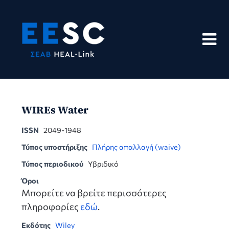
Skip
to
content
WIREs Water
ISSN
2049-1948
Τύπος υποστήριξης
Πλήρης απαλλαγή (waive)
Τύπος περιοδικού
Υβριδικό
Όροι
Μπορείτε να βρείτε περισσότερες
πληροφορίες
εδώ
.
Εκδότης
Wiley