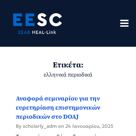
Skip
to
content
Ετικέτα:
ελληνικά περιοδικά
Αναφορά σεμιναρίου για την
ευρετηρίαση επιστημονικών
περιοδικών στο DOAJ
By scholarly_adm on
24 Ιανουαρίου, 2025