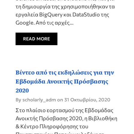
τη δημιουργία της χρησιμοποιήθηκαν τα
εργαλεία BigQuery και DataStudio της
Google. Από τις αρχές…
READ MORE
Βίντεο από τις εκδηλώσεις για την
Εβδομάδα Ανοικτής Πρόσβασης
2020
By scholarly_adm on
31 Οκτωβρίου, 2020
Στο πλαίσιο εορτασμού της Εβδομάδας
Ανοικτής Πρόσβασης 2020, η Βιβλιοθήκη
& Κέντρο Πληροφόρησης του