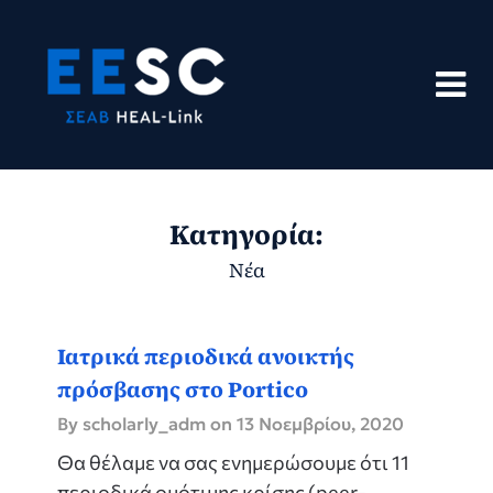
Skip
to
content
Κατηγορία:
Νέα
Ιατρικά περιοδικά ανοικτής
πρόσβασης στο Portico
By scholarly_adm on
13 Νοεμβρίου, 2020
Θα θέλαμε να σας ενημερώσουμε ότι 11
περιοδικά ομότιμης κρίσης (peer-