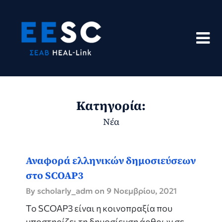
Skip
to
content
Κατηγορία:
Νέα
Αναφορά ελληνικών δημοσιεύσεων
στο SCOAP3
By scholarly_adm on
9 Νοεμβρίου, 2021
Το SCOAP3 είναι η κοινοπραξία που
υποστηρίζει τη δημοσίευση άρθρων σε