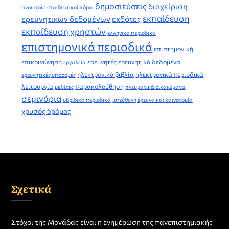
δημοσιεύσεις
διαχείριση
ανοικτοί εκπαιδευτικοί πόροι
εκπαίδευση
ερευνητικών δεδομένων
εκδότες
εκπαίδευση χρηστών
ελληνικά περιοδικά
επιστημονικά περιοδικά
επιστημονική
επικοινώνηση
ερευνητές
ερευνητικά δεδομένα
εργαλεία
ηλεκτρονικά βιβλία
ηλεκτρονικά περιοδικά
ερευνητικές υποδομές
λειτουργία
παρακολούθηση
μελέτες
πνευματικά δικαιώματα
σεμινάρια
υβριδικά περιοδικά
υπεύθυνη έρευνα και καινοτομία
χρυσός δρόμος
Σχετικά
Στόχοι της Μονάδας είναι η ενημέρωση της πανεπιστημιακής