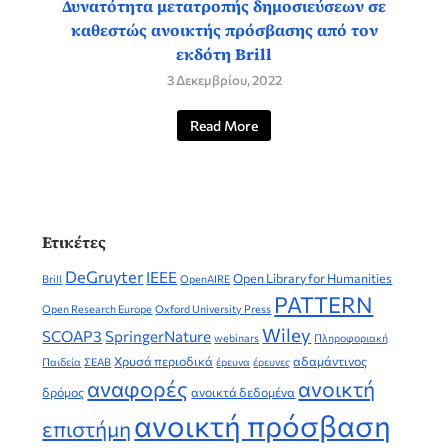
Δυνατότητα μετατροπής δημοσιεύσεων σε
καθεστώς ανοικτής πρόσβασης από τον
εκδότη Brill
3 Δεκεμβρίου, 2022
Read More
Ετικέτες
DeGruyter
IEEE
Open Library for Humanities
Brill
OpenAIRE
PATTERN
Open Research Europe
Oxford University Press
Wiley
SCOAP3
SpringerNature
webinars
Πληροφοριακή
Χρυσά περιοδικά
αδαμάντινος
Παιδεία
ΣΕΑΒ
έρευνα
έρευνες
αναφορές
ανοικτή
δρόμος
ανοικτά δεδομένα
ανοικτή πρόσβαση
επιστήμη