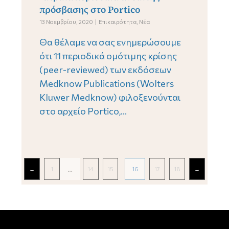
πρόσβασης στο Portico
13 Νοεμβρίου, 2020
Επικαιρότητα
,
Νέα
Θα θέλαμε να σας ενημερώσουμε
ότι 11 περιοδικά ομότιμης κρίσης
(peer-reviewed) των εκδόσεων
Medknow Publications (Wolters
Kluwer Medknow) φιλοξενούνται
στο αρχείο Portico,...
Pagination
…
←
1
14
15
16
17
18
→