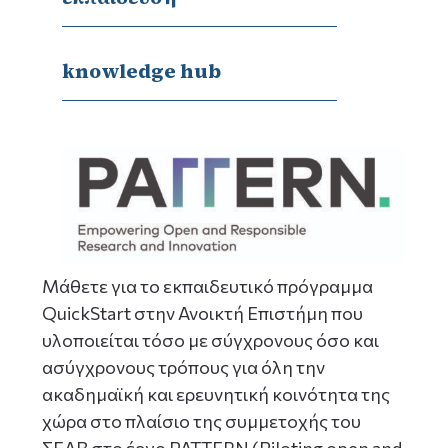
knowledge hub
Μάθετε για το εκπαιδευτικό πρόγραμμα
QuickStart στην Ανοικτή Επιστήμη
που
υλοποιείται τόσο με σύγχρονους όσο και
ασύγχρονους τρόπους για όλη την
ακαδημαϊκή και ερευνητική κοινότητα της
χώρα στο πλαίσιο της συμμετοχής του
ΣΕΑΒ στο έργο PATTERN (Piloting open and